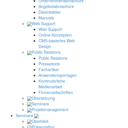
Unternehmensbroschüre
Angebotsbroschüre
Datenblätter
Manuals
Web Support
Web Support
Online-Konzeption
CMS-basiertes Web
Design
Public Relations
Public Relations
Pressetexte
Fachartikel
Anwenderreportagen
Kontinuierliche
Medienarbeit
Firmenzeitschriften
Übersetzung
Seminare
Projektmanagement
Seminare
Überblick
Präsentation