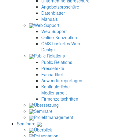
Unternehmensbroschüre
Angebotsbroschüre
Datenblätter
Manuals
Web Support
Web Support
Online-Konzeption
CMS-basiertes Web
Design
Public Relations
Public Relations
Pressetexte
Fachartikel
Anwenderreportagen
Kontinuierliche
Medienarbeit
Firmenzeitschriften
Übersetzung
Seminare
Projektmanagement
Seminare
Überblick
Präsentation