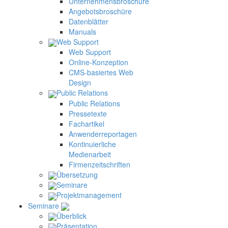
Unternehmensbroschüre
Angebotsbroschüre
Datenblätter
Manuals
Web Support
Web Support
Online-Konzeption
CMS-basiertes Web
Design
Public Relations
Public Relations
Pressetexte
Fachartikel
Anwenderreportagen
Kontinuierliche
Medienarbeit
Firmenzeitschriften
Übersetzung
Seminare
Projektmanagement
Seminare
Überblick
Präsentation