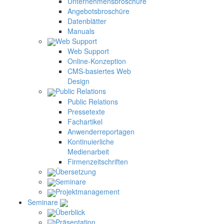
Unternehmensbroschüre
Angebotsbroschüre
Datenblätter
Manuals
Web Support
Web Support
Online-Konzeption
CMS-basiertes Web
Design
Public Relations
Public Relations
Pressetexte
Fachartikel
Anwenderreportagen
Kontinuierliche
Medienarbeit
Firmenzeitschriften
Übersetzung
Seminare
Projektmanagement
Seminare
Überblick
Präsentation